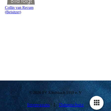
Collin van Recum
(Beisitzer)
© 2026 FV Kindsbach 1919 e. V
Impressum
I
Datenschutz